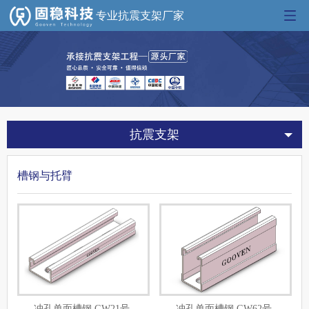
专业抗震支架厂家
抗震支架
槽钢与托臂
冲孔单面槽钢 GW21号
冲孔单面槽钢 GW62号