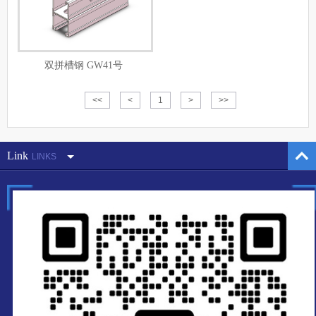
双拼槽钢 GW41号
<<
<
1
>
>>
Link
LINKS