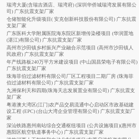
瑞湾大厦(含瑞吉酒店、瑞湾府) (深圳华侨城瑞湾发展有限公
司) 广东抗震支架厂家
仓储智能化升级项目( 安克创新科技股份有限公司) 广东抗震
支架厂家
广东医科大学附属医院海东院区新增传染楼项目 (华润置地
(湛江)有限公司) 广东抗震支架厂家
高州市沙田镇乡村振兴产业融合示范项目 (高州市沙田镇人
民政府) 广东抗震支架厂家
年产线路板240万平方米建设项目 (中山国昌荣电子有限公司)
广东抗震支架厂家
珠海菲伯过滤材料有限公司厂区工程项目二期厂房 (珠海菲
伯过滤材料有限公司) 广东抗震支架厂家
九洲保利天和四期(珠海天志发展置业有限公司) 广东抗震支
架厂家
粤港澳大湾区(江门)农产品交易流通中心启动区市政基础建
设工程 (EPC) (台山大湾企业管理有限公司) 广东抗震支架厂
家
深汕铁路惠州南站综合交通枢纽项目 (公共设施项目)(惠州市
惠阳区航空轨道事务中心) 广东抗震支架厂家