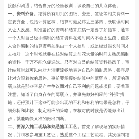
接触和沟通，结合自身的经验教训，谈谈自己的几点体会。
一、资料齐备。
结算所有用到的图纸、变更、签证等相关资料一
定要齐全，包括计算底稿，结算时最忌讳丢三落四，既耽误时间
又让人反感。对准备好的资料和结算底稿一定要了如指掌，通常
一个人对自己经手编制的结算资料在短时间内不会太生疏，但多
人合作编制的结算资料如果由一个人核对，或是经过很长时间才
去核对，这个时候就要在核对结算之前花大量的时间去熟悉编制
的资料，千万不能仓促迎战。只有对自己的结算资料熟悉了，审
计结算时就可以向对方清晰流畅地表达自己的编制思路，很容易
让对方跟着你的思路。事前要掌握好结算中的薄弱点，所谓的薄
弱点就是那些容易产生争议而对自己不利的问题或项目，要着重
注意。知道了自身存在的薄弱点，并事先做好相应的“补强”措
施，还得预计下这些可能会出现的不利和有利的结果是怎样，仔
细分析和比较，制定相应的策略，在核对的时候是否能做出让
步，就能既快又准的做出判断。
二、要深入施工现场和熟悉施工工艺。
首先了解现场的实际情
况，并积极参与施工签证，熟悉整个工程工艺流程。其次编制结