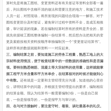
算时先是将施工图纸、变更资料还有有关签证等资料全部看一遍
后，列出图纸中含糊不清的做法和需要注意的地方，和施工技术
人员一起，对照现场，将所发现的问题结合现场一一解答。对于
图纸变更部分及时签证，避免审计过程中资料不全，造成互相推
诿，审计延误的现象。若在编制结算时所有的资料是齐全的，那
就先依据竣工图纸整体编制一份结算书，然后想办法把相关的变
更及索赔按相关资料按顺序单独编制另一个“变更签证结算书”。
这样所有的数据就能和资料一一对应起来。
三、编制结算之前，要知道施工的劳务工程量，熟悉工地上的大
宗材料使用情况，便于检查结算中的一些数据的准确性和是否漏
项。要特别熟悉钢筋、混凝土等大宗材料的使用量，这样就能掌
握工程平方米含量和平方米单价，在结算核对的时候才能做到心
中有数。
还有就是一定要和主管经理充分沟通，知道他的心里价
位，讲明结算中的问题，并根据主管经理提出的要求，编制相应
的结算金额。我认为结算书一般需要编制3份，一份是自己留
底，一份是报领导的，一份是报甲方与审计的。
四、在与对方接触时，要注意守时、着装、谈吐最基本的礼仪。