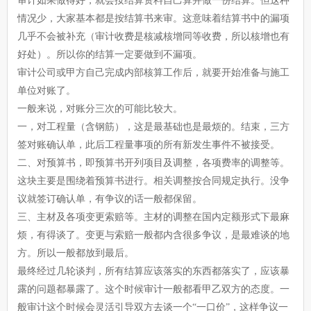
审计如果做得好，就会按结算资料自己算并做一份结算。但这种
情况少，大家基本都是按结算书来审。这意味着结算书中的漏项
几乎不会被补充（审计收费是核减核增同等收费，所以核增也有
好处）。所以你的结算一定要做到不漏项。
审计公司或甲方自己完成内部核算工作后，就要开始准备与施工
单位对账了。
一般来说，对账分三次的可能比较大。
一，对工程量（含钢筋），这是最基础也是最烦的。结束，三方
签对账确认单，此后工程量事项的所有新发生事件不被接受。
二、对预算书，即预算书开列项目及调整，各项费率的调整等。
这块主要是围绕着预算书进行。相关调整按合同规定执行。没争
议就签订确认单，有争议的话一般都保留。
三、主材及各项变更索赔等。主材的调整在国内定额形式下最麻
烦，有得谈了。变更与索赔一般都内含很多争议，是最难谈的地
方。所以一般都放到最后。
最终经过几轮谈判，所有结算应该落实的东西都落实了，应该暴
露的问题都暴露了。这个时候审计一般都看甲乙双方的态度。一
般审计这个时候会灵活引导双方去谈一个“一口价”，这样争议一