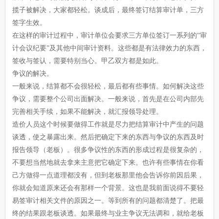
揽子被解决，大家都轻松。谈成后，最终签订结算审计单，三方
签字生效。
在这样的审计过程中，审计单位会要求三方单位签订一系列的“审
计会议纪要”及其他中间审计资料。这些都是有法律效力的东西，
签收与签认，需要特别当心。甲乙双方都是如此。
争议的解决。
一般来说，结算都不会很轻松，最后都有些事情。如何解决这些
争议，需要整个公司出面解决。一般来说，首先是在公司内部先
完善相关手续，如果不能解决，就汇报领导处理。
造价人员这个时候要做得工作就是尽力把结算审计中产生的问题
谈透，使之暴露出来。然后把确定下来的东西与争议的东西及时
报告领导（老板）。很多争议性的东西的形成过程是很复杂的，
不要想当然地就去拿来主意把它确定下来。也许有些事情在你看
己方做得一点道理都没有，但到老板那里他会告诉你前因后果，
你就会知道原来还会有那样一个背景。这也是我前面说得不要轻
易签审计相关文件的原因之一。等到所有的问题都清楚了。把最
终的结果跟老板谈透。如果最终与业主争议无法调和，就给老板