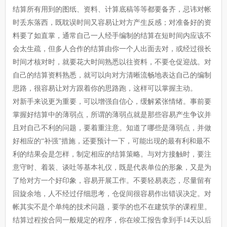
结算所有用到的图纸、资料、计算底稿等等都要备齐，忌讳对帐
时丢东落西，既耽误时间又容易让对方产生反感；对准备好的资
料要了如直掌，通常自己一人经手编制的结算在短时间内应该不
会太生疏，但多人合作的结算由你一个人出面去对，或经过很长
时间才核对时，就要花大时间熟悉以往资料，不要仓促迎战。对
自己的结算资料熟悉，就可以向对方清晰流畅地表达自己的编制
思路，很容易让对方跟着你的思路跑，这样可以掌握主动。
对新手来说更为重要，可以增强自信心，缓解紧张情绪。事前要
掌握好结算中的薄弱点，所谓的薄弱点就是那些容易产生争议并
且对自己不利的问题，要着重注意。知道了哪些是薄弱点，并做
好相应的“补强”措施，还要预计一下，可能出现的最有利和最不
利的结果会是怎样，制定相应的结算策略。与对方接触时，要注
意守时、着装、谈吐等基本礼仪，既是代表单位的形象，又是为
了给对方一个好印象，容易开展工作。不要轻易表态，尽量留有
回旋余地，人不经过仔细思考，仓促间很容易作出错误决定。对
帐其实不是个单纯的技术问题，要学的也不在建筑学的课程里。
结算过程按合同一般规定的程序，你在竣工报告拿到手14天以后