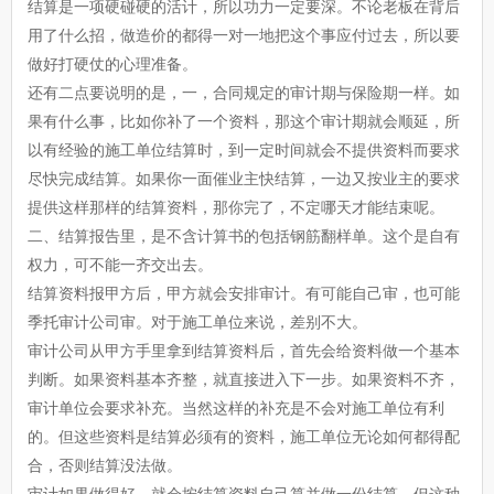
结算是一项硬碰硬的活计，所以功力一定要深。不论老板在背后
用了什么招，做造价的都得一对一地把这个事应付过去，所以要
做好打硬仗的心理准备。
还有二点要说明的是，一，合同规定的审计期与保险期一样。如
果有什么事，比如你补了一个资料，那这个审计期就会顺延，所
以有经验的施工单位结算时，到一定时间就会不提供资料而要求
尽快完成结算。如果你一面催业主快结算，一边又按业主的要求
提供这样那样的结算资料，那你完了，不定哪天才能结束呢。
二、结算报告里，是不含计算书的包括钢筋翻样单。这个是自有
权力，可不能一齐交出去。
结算资料报甲方后，甲方就会安排审计。有可能自己审，也可能
季托审计公司审。对于施工单位来说，差别不大。
审计公司从甲方手里拿到结算资料后，首先会给资料做一个基本
判断。如果资料基本齐整，就直接进入下一步。如果资料不齐，
审计单位会要求补充。当然这样的补充是不会对施工单位有利
的。但这些资料是结算必须有的资料，施工单位无论如何都得配
合，否则结算没法做。