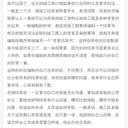
就可以报了。业主的竣工审计期如果你订合同时注意要求的话，
一般是三个月。报竣工结算资料要齐全，条理清楚。结算的书编
制要让人一看就可以与所有的竣工资料比如竣工图及各种变更对
应起来。一般编制的时候，都是按竣工图整体编制一个结算书，
然后把相关没法反映到竣工图上的变更及索赔事项，按相关单据
编制按顺序单独编另一个“变更结算书”。这样你所有的结算数据
就与依据对应上了。这一条很重要，因为你的结算书是要拿去让
人审的。如果你编制的东西糊里糊涂说不清楚，那他就只好自己
好好算一遍。
这样的对应编制对自己也有好处。不但整洁，而且你可以详细对
位分析所有的结算依据。有些依据有哪些问题，将来审计会怎样
要求你，心里就都有了数。
在报结算前，一定要与自己的老板充分沟通。要知道老板的心理
价位，要跟他讲明结算有什么问题，哪些比较保险，哪些可能有
问题，应该如何补强，又应该如何争取。一般来说，施工队老板
关于这些都心里底透底透，你只要一讲，他就明白怎么回事。应
该怎样去公关或者需要怎样做，他会向你交底的。