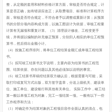
整，从定额的套用和材料价格计算方面，审核是否符合规定，计
算是否正确，如有错误应改正；从取费项目、标准和计算程序方
面，审核是否符合规定，不符合者予以调整或重新计算；从预算
书的分部分项内容构成方面，以施工图设计为依据，审核工程量
计算有无漏项和重复计算。（3）清理设计修改、工程变更手
续，并将据以编制的补充修正预算，分别归人相应的单位工程预
算书，然后得出金额小计。
（4）按施工程序排列，将单位工程结算金额汇成单项工程结算
书。
（5）拟写竣工结算书文字说明，主要内容为结算书的工程范
围、结算依据、存在问题以及其他必须加以说明的事宜。
（6）竣工结算书草稿经结算双方确认后，根据需要与可能，采
取打印或复写方式出版，双方签字盖章，分送上级机关、建设单
位、施工单位、建设银行和其他有关单位。 实际工作中，峻工结
算一般以单项工程为对象，完工一项结算一项。一般有以下一些
工作程序和方法：
（1）对确定作为结算对象的工程项目容作全面认真的清点，包