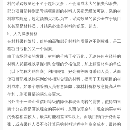
料的采购数量还不至于超出太多，不会造成太大的损失和浪费。
部分项目部特别是亏损项目部的材料人员毫无经验可谈，采购材
料非常随意，超定额购买习以为常，采购数量的多少全在于项目
长甚至是材料员，其结果必然是材料的积压、超支。
b、人为操纵价格
在材料采购阶段，价格偏高和部分材料的质量达不到标准，是工
程项目亏损的又一个因素。
由于市场经济的发展，材料的价格千变万化，无论任何有经验的
材料人员都难以掌握相对合理的价格信息，加上销售材料的单位
（以下简称为销售商）利用回扣、好处费等吸引采购人员，从而
使项目部难以购买到价格相对合理的材料，提高了工程项目的材
料成本。如果个别采购人员有意舞弊，将材料价格故意提高从中
牟利，则项目部的损失会更大。
另外由于一些企业信用等级的降低和现金周转的需要，使得销售
商十分在意是否以现金购买材料，从而使现金与非现金购买材料
的价格相差较大，最高时能相差10%以上。而项目部由于资金紧
张，或者采购人员不会计算采购材料过程中的资金成本，最终购