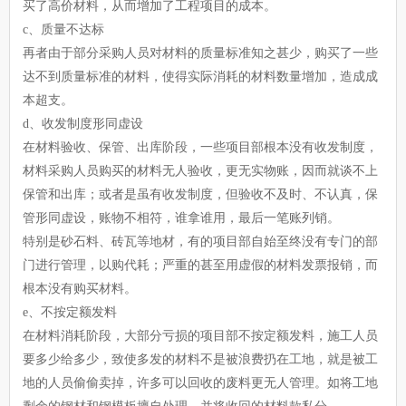
买了高价材料，从而增加了工程项目的成本。
c、质量不达标
再者由于部分采购人员对材料的质量标准知之甚少，购买了一些
达不到质量标准的材料，使得实际消耗的材料数量增加，造成成
本超支。
d、收发制度形同虚设
在材料验收、保管、出库阶段，一些项目部根本没有收发制度，
材料采购人员购买的材料无人验收，更无实物账，因而就谈不上
保管和出库；或者是虽有收发制度，但验收不及时、不认真，保
管形同虚设，账物不相符，谁拿谁用，最后一笔账列销。
特别是砂石料、砖瓦等地材，有的项目部自始至终没有专门的部
门进行管理，以购代耗；严重的甚至用虚假的材料发票报销，而
根本没有购买材料。
e、不按定额发料
在材料消耗阶段，大部分亏损的项目部不按定额发料，施工人员
要多少给多少，致使多发的材料不是被浪费扔在工地，就是被工
地的人员偷偷卖掉，许多可以回收的废料更无人管理。如将工地