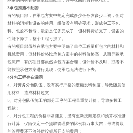
剩余的钢材和钢模板擅自处理，并将收回的材料款私分。
3承包措施不配套
有的项目部，在承包方案中规定完成多少任务发多少工资，但对
材料的消耗和设备的使用、维修没有明确要求，形成包工不包
料、包盈不包亏，最后是任务完成了，但材料费超支了，设备的
性能下降了，整个工程亏损了。
有的项目部虽然在承包方案中明确了单位工程量所包含的材料和
机械费用，但材料价格比承包方案中的材料价格高，从而导致承
包流产；有的项目部虽然承包方案合理，但计价不及时、或者不
能按照承包方案进行兑现，使承包无法进行下去。
4分包工程存在漏洞
a、对劳务分包队伍，没有实行严格的定额发料制度，导致随意使
用材料，造成材料超支；
b、对分包队伍施工的部分工序的工程量重复计价，导致多拨工
程款；
c、对分包工程的价格非常随意，没有重新按照定额和预算标准进
行计算，仅随便定一个提取管理费的比例就万事大吉，最终提取
的管理费还不够补偿投标所开支的费用；