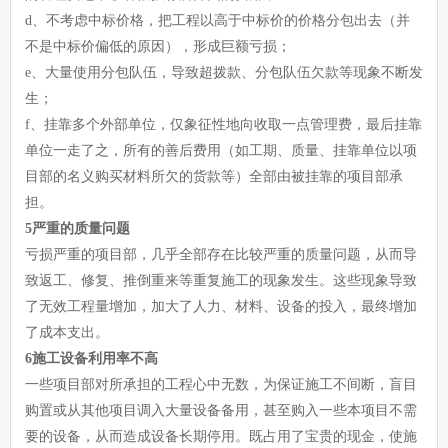
d、不考虑中标价格，把工程以高于中标价的价格分包出去（并
不是中标价偏低的原因），形成巨额亏损；
e、大量使用分包队伍，导致超拨款、分包队伍欠款等现象不断发
生；
f、挂靠多个外部单位，仅象征性地向收取一点管理费，最后挂靠
单位一走了之，所有的善后费用（如工期、质量、挂靠单位以项
目部的名义购买材料所欠的货款等）全部由被挂靠的项目部承
担。
5严重的质量问题
亏损严重的项目部，几乎全部存在比较严重的质量问题，从而导
致返工、修复、推倒重来等重复施工的现象发生。这些现象导致
了无效工程量增加，加大了人力、材料、设备的投入，最终增加
了成本支出。
6施工设备利用率不高
一些项目部对所承担的工程心中无数，为保证施工不间断，盲目
购置或从其他项目调入大量设备备用，甚至购入一些本项目不需
要的设备，从而造成设备长期停用。既占用了宝贵的现金，使施