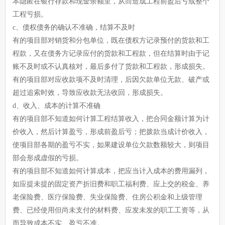
本隐匿在银行存款和现金余额里，从而造成工程前盈后亏或整个
工程亏损。
c、债权债务的确认不准确，结算不及时
有的项目部对销货和分包单位，既在债权方记录预付的货款和工
程款，又在债务方记录应付的货款和工程款，但在结算时由于记
账不及时或不认真核对，最后多付了货款和工程款，形成损失。
有的项目部对应收款项不及时清理，后因欠款单位无款、破产或
超过追索时效，导致应收款无法收回，形成损失。
d、收入、成本的计算不准确
有的项目部不知道如何计算工程结算收入，把合同金额计算为计
价收入，然后计算盈亏，形成前盈后亏；把拨款当成计价收入，
使项目部各期的盈亏不实，如果建设单位欠款数额较大，则项目
部会形成虚假的亏损。
有的项目部不知道如何计算成本，把应当计入成本的费用漏列，
如应提未提的固定资产折旧费和职工福利费、应上交的税金、养
老保险费、医疗保险费、失业保险费、住房公积金和上级管理
费、已经使用但尚未支付的材料费、应发未发的职工工资等，从
而导致成本不实、盈亏不准。