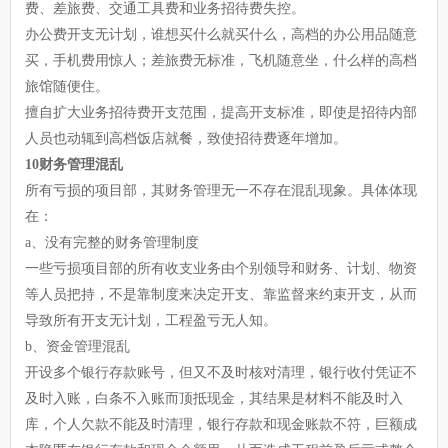
费、差旅费、交通工具费和业务招待费失控。
办公费开支无计划，谁想买什么就买什么，高档的办公用品随意
买，手机费用惊人；差旅费无标准，飞机随意坐，什么样的高档
旅馆随便住。
擅自扩大业务招待费开支范围，提高开支标准，即使是招待内部
人员也动辄到高档饭店就餐，致使招待费逐年增加。
10财务管理混乱
所有亏损的项目部，其财务管理无一不存在混乱现象。具体体现
在：
a、没有完整的财务管理制度
一些亏损项目部的所有收支业务由个别领导和财务、计划、物资
等人员把持，不是靠制度来决定开支、靠监督来约束开支，从而
导致所有开支无计划，工程盈亏无人知。
b、资金管理混乱
开设多个银行存款账号，但又不及时核对清理，银行收付凭证不
及时入账，白条不入账而顶抵现金，其结果是材料不能及时入
库，个人欠款不能及时清理，银行存款和现金账款不符，巨额成