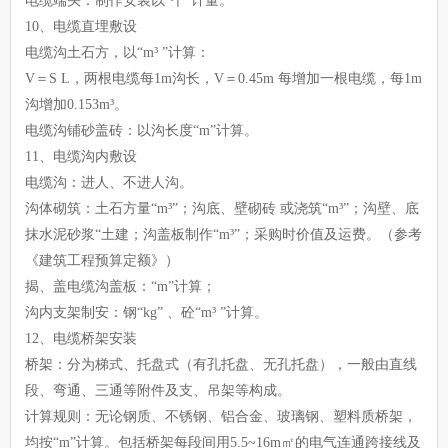
电缆端头：制作安装以“个”计量。
10、电缆直埋敷设
电缆沟土石方，以“m³ ”计算：
V＝S L，两根电缆每1m沟长，V＝0.45m 每增加一根电缆，每1m
沟增加0.153m³。
电缆沟铺砂盖砖：以沟长度“m”计算。
11、电缆沟内敷设
电缆沟：进人、不进人沟。
沟体砌筑：土石方量“m³”；沟底、壁砌砖 或浇筑“m³”；沟壁、底
抹水泥砂浆“土建；沟盖板制作“m³”；采购时价值及运费。（参考
《建筑工程预算定额》）
揭、盖电缆沟盖板：“m”计算；
沟内支架制安：钢“kg” 、砼“m³ ”计算。
12、电缆桥架安装
桥架：分为梯式、托盘式（有孔托盘、无孔托盘），一般由直线
段、弯通、三通等附件及支、吊架等构成。
计算规则：无论钢质、不锈钢、铝合金、玻璃钢、塑料质桥架，
均按“m”计算。包括桥架每段间用5.5~16m㎡的电气连通跨接线及