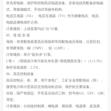
常负荷电路，保护和控制高压电器设备。安装包括所配备的电磁
式、弹簧储能式、手动式等操作机构。
电流互感器（TA）、电压互感器（TV）作为测量电压、电流、
电能及继电保护之用。
计算规则：上述装置均以“台”计量。
05、母 线 安 装
母线：有变配电装置高压母线和车间配电低压母线，注意区别。
常用硬母线：铜（TMY）、铝（LMY） 。
计算规则：单片“延长米”计算。
L母＝ （母线设计单片延长米长度+母线预留长度）×（1+2.3%）
制作安装损耗：2.3％。
06、高压控制设备
高压控制台、柜、屏，用于发电厂、工矿企业变配电站（所），
接受电力和大型高压交流电动机启动、保护的主要设备。
目前，国产有固定、手车及活动式三种。型号有GG、GFC、GBC
等型。
计算规则：分别按控制屏、继电屏、模拟屏、电源屏、直流屏、