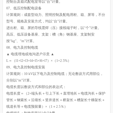
控制台及箱式配电室等以“台”计量。
07、低压控制配电设备
计算规则：成套型动力、照明控制及配电用柜、箱、屏等，不分
型号、规格及安装方式，均以“台”计量。
进出柜、箱、屏的导线需焊（压）接线端子时，以“个”计量。
高压、低压设备基座、支架：槽（角）钢基座、支架制安
按“kg”、“m”计算。
08、电力及控制电缆
▲ 电缆埋地或地沟进户示意 ▲
L＝（l1+l2+l3+l4+l5+l6+l7）×（1+2.5%）
09、电力及控制电缆安装
计算规则：10 kV以下电力及控制电缆；无论敷设方式用部位，
分别以“m”计算。
电缆长度以敷设方式和部位的表达式：
电缆长度＝（2×端头长＋引上下长＋直埋地长＋电缆沟长＋保护
管长＋钢索长＋沿墙长＋竖井道长＋桥架长＋槽架长十梯架长＋
线道长等＋电缆预留量）×（1＋2.5％）